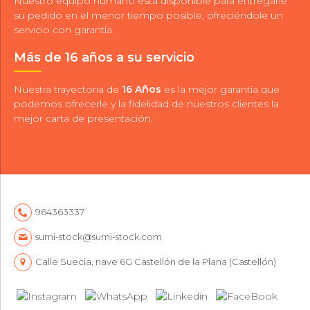
Nuestro equipo humano está disponible para entregarle
su pedido en el menor tiempo posible, ofreciéndole un
servicio con garantía.
Más de 16 años a su servicio
Nuestra trayectoria de
16 Años
es la mejor garantía que
podemos ofrecerle y la fidelidad de nuestros clientes la
mejor carta de presentación.
964363337
sumi-stock@sumi-stock.com
Calle Suecia, nave 6G Castellón de la Plana (Castellón)