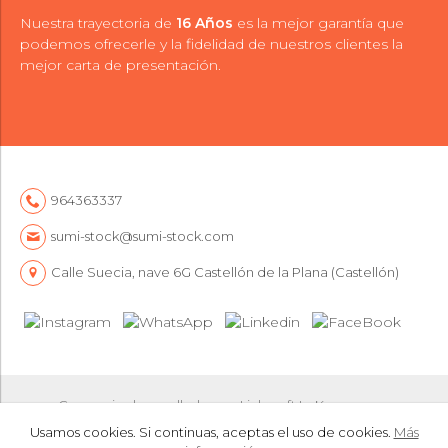
Nuestra trayectoria de
16 Años
es la mejor garantía que
podemos ofrecerle y la fidelidad de nuestros clientes la
mejor carta de presentación.
964363337
sumi-stock@sumi-stock.com
Calle Suecia, nave 6G Castellón de la Plana (Castellón)
Comercio desarrollado con
Linkasoft LeKommerce
Usamos cookies. Si continuas, aceptas el uso de cookies.
Más